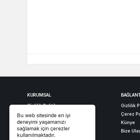
KURUMSAL
BAĞLANT
Gizlilik Politikası
Gizlilik P
Çerez Politikası
Çerez Po
Bu web sitesinde en iyi
deneyimi yaşamanızı
Künye
Künye
sağlamak için çerezler
Bize Ulaşın
Bize Ula
kullanılmaktadır.