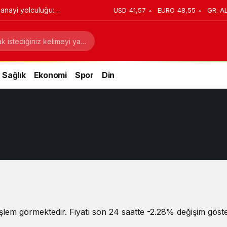
anayi yolculuğu:
USD
41,57
EURO
48,55
GR. A
stratejik dönüşüm
Sağlık
Ekonomi
Spor
Din
şlem görmektedir. Fiyatı son 24 saatte -2.28% değişim göster