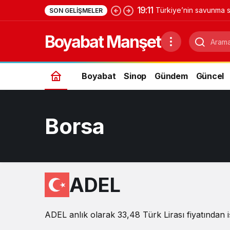
19:11
Türkiye’nin savunma s
SON GELIŞMELER
Yıldırımhan’a uzanan 
Boyabat Manşet
Boyabat
Sinop
Gündem
Güncel
Borsa
ADEL
ADEL anlık olarak 33,48 Türk Lirası fiyatından i