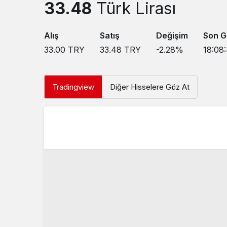
33.48
Türk Lirası
Alış
Satış
Değişim
Son G
33.00
TRY
33.48
TRY
-2.28
%
18:08
Tradingview
Diğer Hisselere Göz At