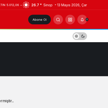
26.7 °
Sinop
13 Mayıs 2026, Çar
LTIN
5.012,06
Abone Ol
0
miştir..