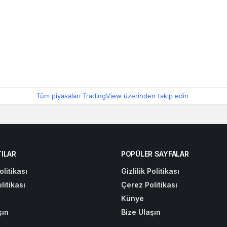
Tüm piyasaları TradingView üzerinden takip edin
ILAR
POPÜLER SAYFALAR
olitikası
Gizlilik Politikası
litikası
Çerez Politikası
Künye
şın
Bize Ulaşın