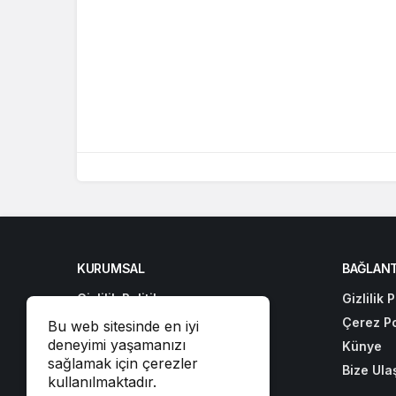
KURUMSAL
BAĞLANT
Gizlilik Politikası
Gizlilik P
Çerez Politikası
Çerez Po
Bu web sitesinde en iyi
deneyimi yaşamanızı
Künye
Künye
sağlamak için çerezler
Bize Ulaşın
Bize Ula
kullanılmaktadır.