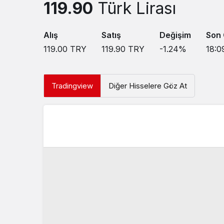
119.90
Türk Lirası
Alış
Satış
Değişim
Son
119.00
TRY
119.90
TRY
-1.24
%
18:0
Tradingview
Diğer Hisselere Göz At