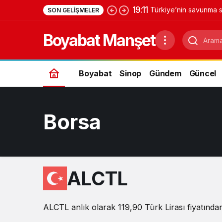
19:11
Türkiye’nin savunma s
SON GELIŞMELER
Yıldırımhan’a uzanan 
Boyabat Manşet
Boyabat
Sinop
Gündem
Güncel
Borsa
ALCTL
ALCTL anlık olarak 119,90 Türk Lirası fiyatından