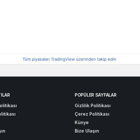
Tüm piyasaları TradingView üzerinden takip edin
ILAR
POPÜLER SAYFALAR
olitikası
Gizlilik Politikası
litikası
Çerez Politikası
Künye
şın
Bize Ulaşın