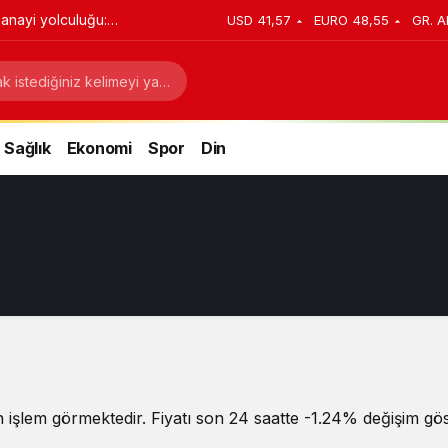
anayi yolculuğu:
USD
41,57
EURO
48,55
GR. A
stratejik dönüşüm
Sağlık
Ekonomi
Spor
Din
 işlem görmektedir. Fiyatı son 24 saatte -1.24% değişim göst