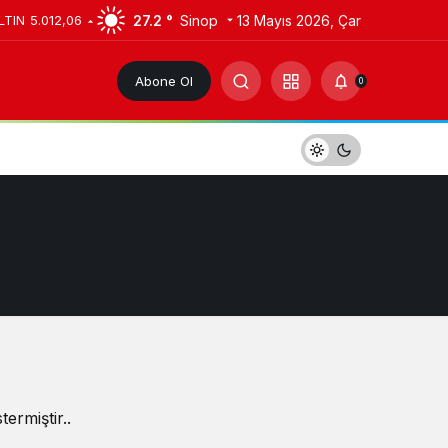
27.2 °
Sinop
13 Mayıs 2026, Çar
LTIN
5.012,06
Abone Ol
0
ermiştir..