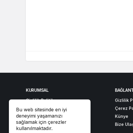
KURUMSAL
BAĞLANT
Gizlilik Politikası
Gizlilik P
Çerez Politikası
Çerez Po
Bu web sitesinde en iyi
deneyimi yaşamanızı
Künye
Künye
sağlamak için çerezler
Bize Ulaşın
Bize Ula
kullanılmaktadır.