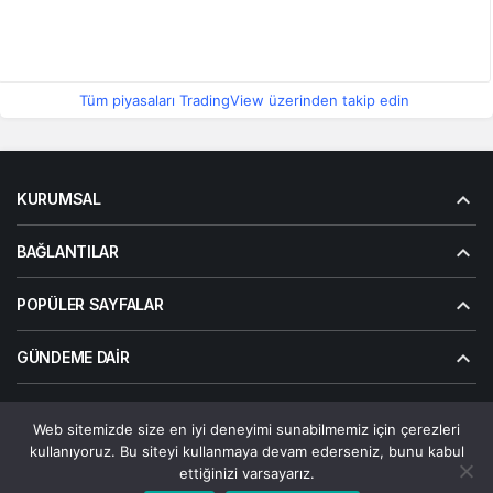
Tüm piyasaları TradingView üzerinden takip edin
KURUMSAL
BAĞLANTILAR
POPÜLER SAYFALAR
GÜNDEME DAIR
Web sitemizde size en iyi deneyimi sunabilmemiz için çerezleri
© Telif Hakkı 2026, Tüm Hakları Saklıdır | Alanalp İnternet
kullanıyoruz. Bu siteyi kullanmaya devam ederseniz, bunu kabul
Çözümler
ettiğinizi varsayarız.
Çerez Politikası
Gizlilik Politikası
Hakkımızda
Bize Ulaşın