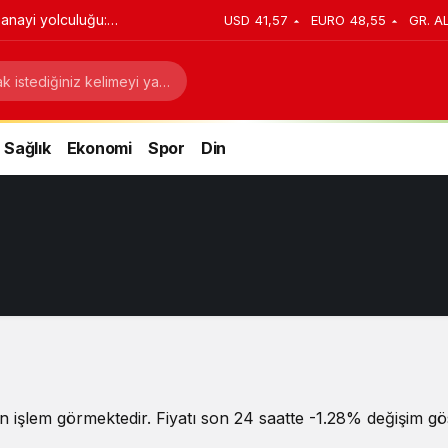
anayi yolculuğu:
USD
41,57
EURO
48,55
GR. A
stratejik dönüşüm
Sağlık
Ekonomi
Spor
Din
 işlem görmektedir. Fiyatı son 24 saatte -1.28% değişim gös