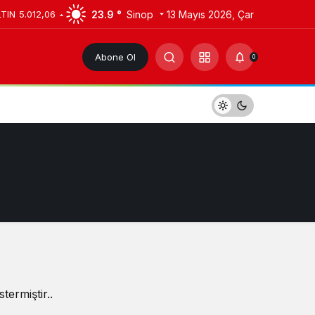
23.9 °
Sinop
13 Mayıs 2026, Çar
LTIN
5.012,06
Abone Ol
0
termiştir..