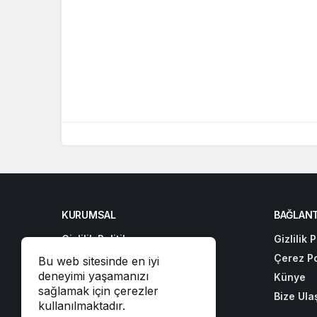
KURUMSAL
BAĞLANT
Gizlilik Politikası
Gizlilik P
Çerez Politikası
Çerez Po
Bu web sitesinde en iyi
deneyimi yaşamanızı
Künye
Künye
sağlamak için çerezler
Bize Ulaşın
Bize Ula
kullanılmaktadır.