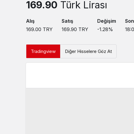
169.90
Türk Lirası
Alış
Satış
Değişim
Son
169.00
TRY
169.90
TRY
-1.28
%
18:
Tradingview
Diğer Hisselere Göz At