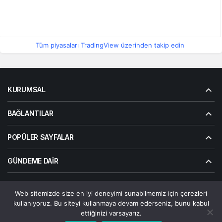
Tüm piyasaları TradingView üzerinden takip edin
KURUMSAL
BAĞLANTILAR
POPÜLER SAYFALAR
GÜNDEME DAIR
Web sitemizde size en iyi deneyimi sunabilmemiz için çerezleri
© Telif Hakkı 2026, Tüm Hakları Saklıdır | Alanalp İnternet
kullanıyoruz. Bu siteyi kullanmaya devam ederseniz, bunu kabul
Çözümler
ettiğinizi varsayarız.
Çerez Politikası
Gizlilik Politikası
Hakkımızda
Bize Ulaşın