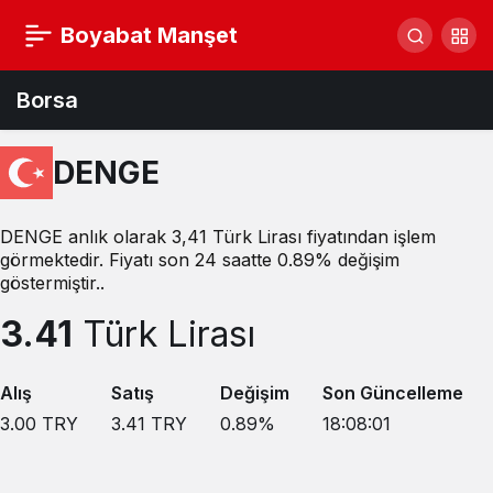
Boyabat Manşet
Borsa
DENGE
DENGE anlık olarak 3,41 Türk Lirası fiyatından işlem
görmektedir. Fiyatı son 24 saatte 0.89% değişim
göstermiştir..
3.41
Türk Lirası
Alış
Satış
Değişim
Son Güncelleme
3.00
TRY
3.41
TRY
0.89
%
18:08:01