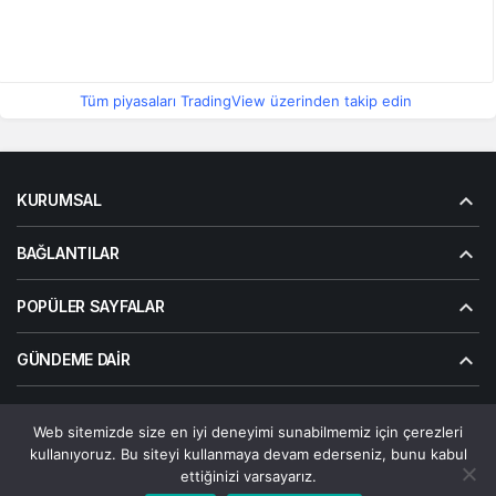
Tüm piyasaları TradingView üzerinden takip edin
KURUMSAL
BAĞLANTILAR
POPÜLER SAYFALAR
GÜNDEME DAIR
Web sitemizde size en iyi deneyimi sunabilmemiz için çerezleri
© Telif Hakkı 2026, Tüm Hakları Saklıdır | Alanalp İnternet
kullanıyoruz. Bu siteyi kullanmaya devam ederseniz, bunu kabul
Çözümler
ettiğinizi varsayarız.
Çerez Politikası
Gizlilik Politikası
Hakkımızda
Bize Ulaşın