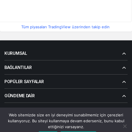
Tüm piyasaları TradingView üzerinden takip edin
KURUMSAL
BAĞLANTILAR
POPÜLER SAYFALAR
GÜNDEME DAIR
Web sitemizde size en iyi deneyimi sunabilmemiz için çerezleri
© Telif Hakkı 2026, Tüm Hakları Saklıdır | Alanalp İnternet
kullanıyoruz. Bu siteyi kullanmaya devam ederseniz, bunu kabul
Çözümler
ettiğinizi varsayarız.
Çerez Politikası
Gizlilik Politikası
Hakkımızda
Bize Ulaşın