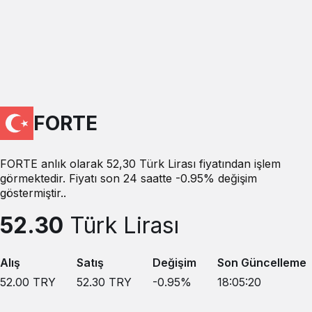
FORTE
FORTE anlık olarak 52,30 Türk Lirası fiyatından işlem
görmektedir. Fiyatı son 24 saatte -0.95% değişim
göstermiştir..
52.30
Türk Lirası
Alış
Satış
Değişim
Son Güncelleme
52.00
TRY
52.30
TRY
-0.95
%
18:05:20