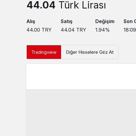
44.04
Türk Lirası
Alış
Satış
Değişim
Son 
44.00
TRY
44.04
TRY
1.94
%
18:09
Tradingview
Diğer Hisselere Göz At