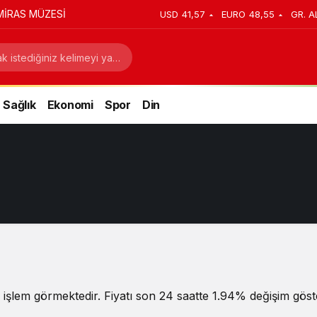
MİRAS MÜZESİ
USD
41,57
EURO
48,55
GR. A
Sağlık
Ekonomi
Spor
Din
işlem görmektedir. Fiyatı son 24 saatte 1.94% değişim göste