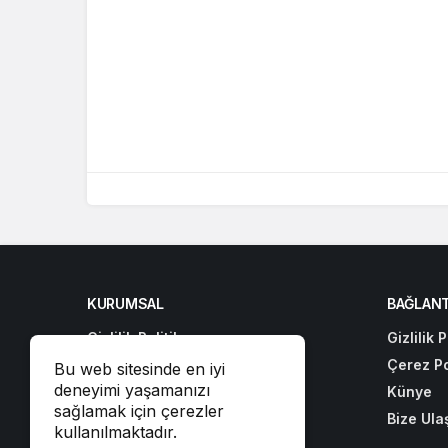
KURUMSAL
BAĞLANT
Gizlilik Politikası
Gizlilik P
Çerez Politikası
Çerez Po
Bu web sitesinde en iyi
deneyimi yaşamanızı
Künye
Künye
sağlamak için çerezler
Bize Ulaşın
Bize Ula
kullanılmaktadır.