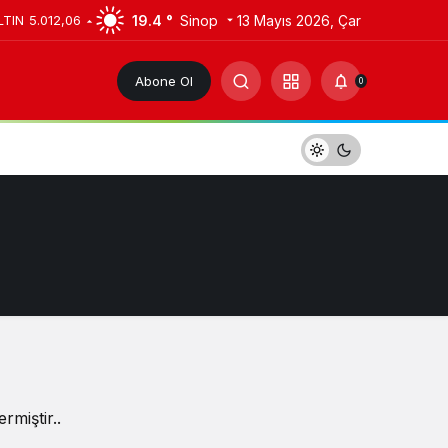
19.4 °
Sinop
13 Mayıs 2026, Çar
LTIN
5.012,06
Abone Ol
0
rmiştir..