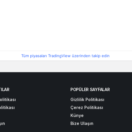
Tüm piyasaları TradingView üzerinden takip edin
ILAR
POPÜLER SAYFALAR
olitikası
Gizlilik Politikası
litikası
Çerez Politikası
Künye
şın
Bize Ulaşın