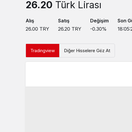
26.20
Türk Lirası
Alış
Satış
Değişim
Son G
26.00
TRY
26.20
TRY
-0.30
%
18:05:
Tradingview
Diğer Hisselere Göz At