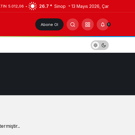
26.7 °
Sinop
13 Mayıs 2026, Çar
LTIN
5.012,06
Abone Ol
0
rmiştir..