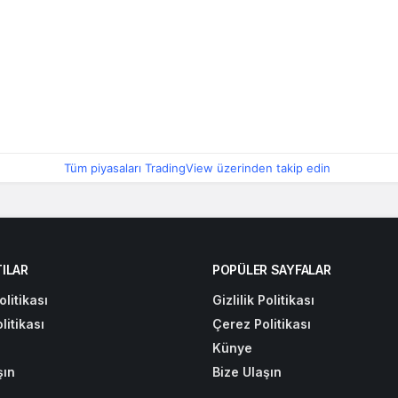
Tüm piyasaları TradingView üzerinden takip edin
ILAR
POPÜLER SAYFALAR
olitikası
Gizlilik Politikası
litikası
Çerez Politikası
Künye
şın
Bize Ulaşın