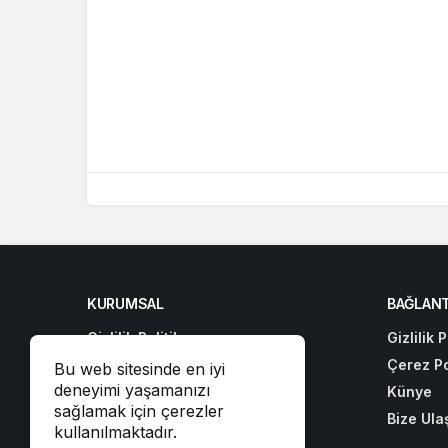
KURUMSAL
BAĞLANT
Gizlilik Politikası
Gizlilik P
Çerez Politikası
Çerez Po
Bu web sitesinde en iyi
deneyimi yaşamanızı
Künye
Künye
sağlamak için çerezler
Bize Ulaşın
Bize Ula
kullanılmaktadır.