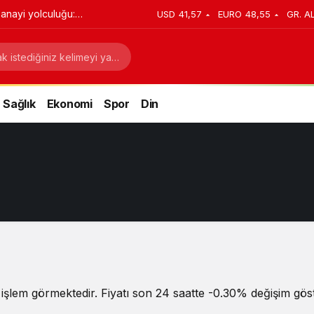
anayi yolculuğu:
USD
41,57
EURO
48,55
GR. A
stratejik dönüşüm
Sağlık
Ekonomi
Spor
Din
işlem görmektedir. Fiyatı son 24 saatte -0.30% değişim göste