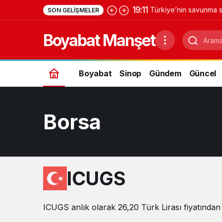
19:11
Türkiye’nin savunma s
SON GELIŞMELER
Yıldırımhan’a uzanan 
Boyabat Manşet
Boyabat
Sinop
Gündem
Güncel
Borsa
ICUGS
ICUGS anlık olarak 26,20 Türk Lirası fiyatından 