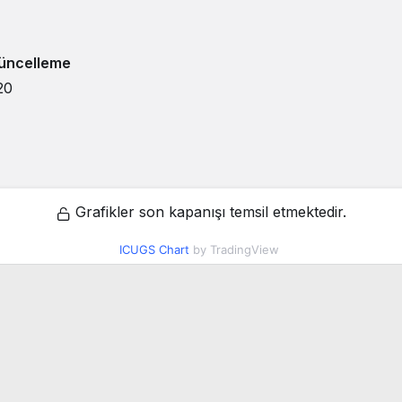
üncelleme
20
Grafikler son kapanışı temsil etmektedir.
ICUGS Chart
by TradingView