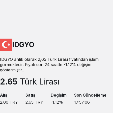
IDGYO
IDGYO anlık olarak 2,65 Türk Lirası fiyatından işlem
görmektedir. Fiyatı son 24 saatte -1.12% değişim
göstermiştir..
2.65
Türk Lirası
Alış
Satış
Değişim
Son Güncelleme
2.00
TRY
2.65
TRY
-1.12
%
17:57:06