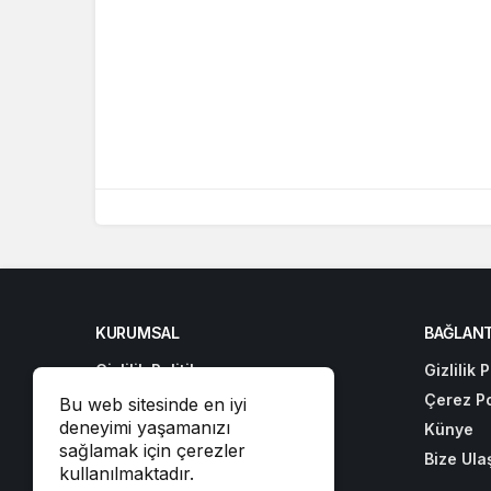
KURUMSAL
BAĞLANT
Gizlilik Politikası
Gizlilik P
Çerez Politikası
Çerez Po
Bu web sitesinde en iyi
deneyimi yaşamanızı
Künye
Künye
sağlamak için çerezler
Bize Ulaşın
Bize Ula
kullanılmaktadır.