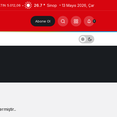
26.7 °
Sinop
13 Mayıs 2026, Çar
LTIN
5.012,06
Abone Ol
0
rmiştir..