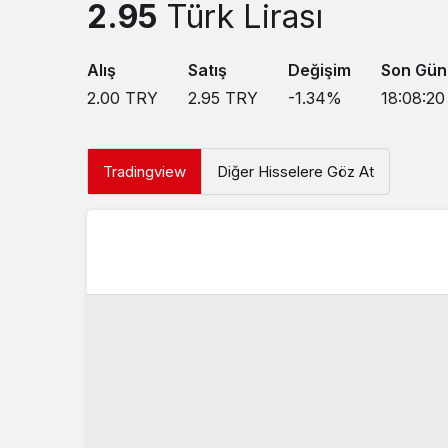
2.95
Türk Lirası
Alış
Satış
Değişim
Son Gün
2.00
TRY
2.95
TRY
-1.34
%
18:08:20
Tradingview
Diğer Hisselere Göz At