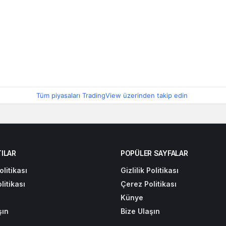
Tüm piyasaları TradingView üzerinden takip edin
ILAR
POPÜLER SAYFALAR
olitikası
Gizlilik Politikası
litikası
Çerez Politikası
Künye
şın
Bize Ulaşın