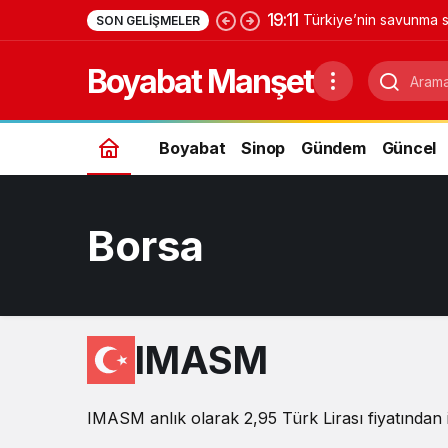
19:11
Türkiye’nin savunma s
SON GELIŞMELER
Yıldırımhan’a uzanan 
Boyabat Manşet
Boyabat
Sinop
Gündem
Güncel
Borsa
IMASM
IMASM anlık olarak 2,95 Türk Lirası fiyatından i