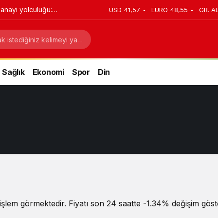
anayi yolculuğu:
USD
41,57
EURO
48,55
GR. A
stratejik dönüşüm
Sağlık
Ekonomi
Spor
Din
şlem görmektedir. Fiyatı son 24 saatte -1.34% değişim göste