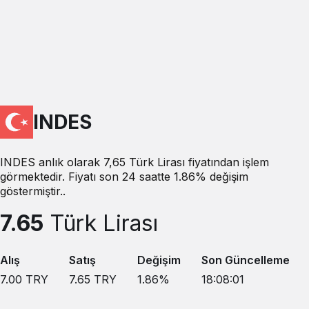
INDES
INDES anlık olarak 7,65 Türk Lirası fiyatından işlem
görmektedir. Fiyatı son 24 saatte 1.86% değişim
göstermiştir..
7.65
Türk Lirası
Alış
Satış
Değişim
Son Güncelleme
7.00
TRY
7.65
TRY
1.86
%
18:08:01