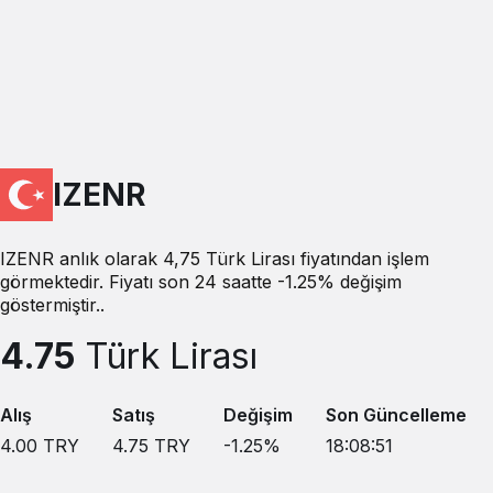
IZENR
IZENR anlık olarak 4,75 Türk Lirası fiyatından işlem
görmektedir. Fiyatı son 24 saatte -1.25% değişim
göstermiştir..
4.75
Türk Lirası
Alış
Satış
Değişim
Son Güncelleme
4.00
TRY
4.75
TRY
-1.25
%
18:08:51