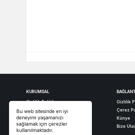
KURUMSAL
BAĞLANT
Gizlilik Politikası
Gizlilik P
Çerez Politikası
Çerez Po
Bu web sitesinde en iyi
deneyimi yaşamanızı
Künye
Künye
sağlamak için çerezler
Bize Ulaşın
Bize Ula
kullanılmaktadır.