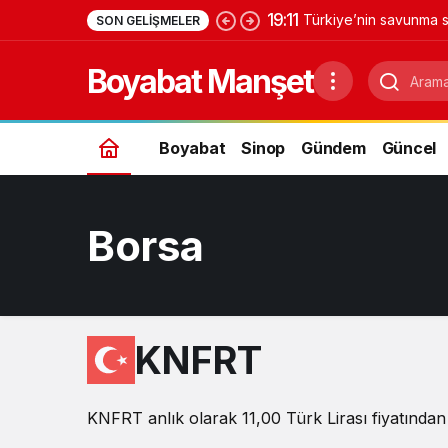
19:11
Türkiye’nin savunma s
SON GELIŞMELER
Yıldırımhan’a uzanan 
Boyabat Manşet
Boyabat
Sinop
Gündem
Güncel
Borsa
KNFRT
KNFRT anlık olarak 11,00 Türk Lirası fiyatından 