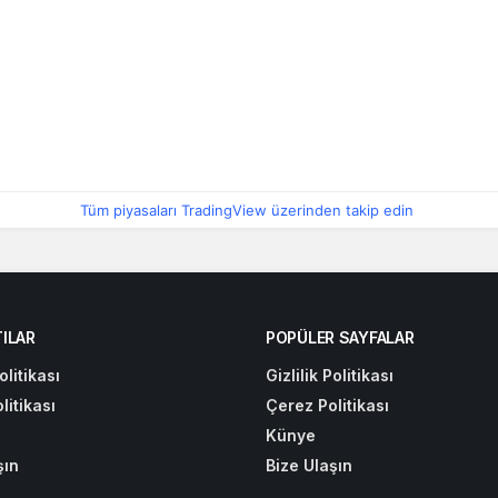
Tüm piyasaları TradingView üzerinden takip edin
ILAR
POPÜLER SAYFALAR
olitikası
Gizlilik Politikası
litikası
Çerez Politikası
Künye
şın
Bize Ulaşın