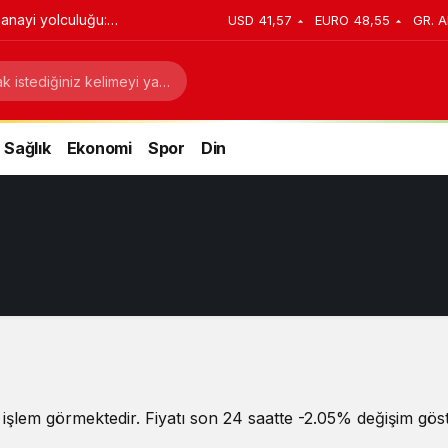
anayi yolculuğu:
USD
41,57
EURO
48,55
GR. A
stratejik dönüşüm
Sağlık
Ekonomi
Spor
Din
işlem görmektedir. Fiyatı son 24 saatte -2.05% değişim göste