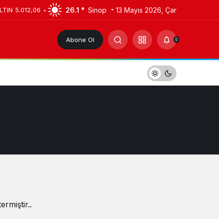
26.1 °
Sinop
13 Mayıs 2026, Çar
LTIN
5.012,06
Abone Ol
0
rmiştir..