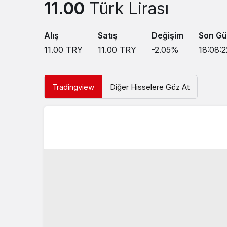
11.00
Türk Lirası
Alış
Satış
Değişim
Son Gü
11.00
TRY
11.00
TRY
-2.05
%
18:08:2
Tradingview
Diğer Hisselere Göz At