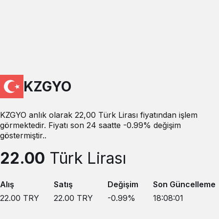
KZGYO
KZGYO anlık olarak 22,00 Türk Lirası fiyatından işlem
görmektedir. Fiyatı son 24 saatte -0.99% değişim
göstermiştir..
22.00
Türk Lirası
Alış
Satış
Değişim
Son Güncelleme
22.00
TRY
22.00
TRY
-0.99
%
18:08:01