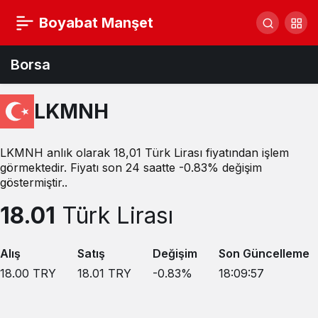
Boyabat Manşet
Borsa
LKMNH
LKMNH anlık olarak 18,01 Türk Lirası fiyatından işlem
görmektedir. Fiyatı son 24 saatte -0.83% değişim
göstermiştir..
18.01
Türk Lirası
Alış
Satış
Değişim
Son Güncelleme
18.00
TRY
18.01
TRY
-0.83
%
18:09:57