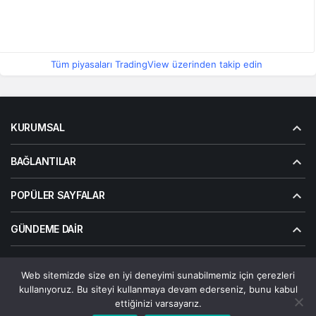
Tüm piyasaları TradingView üzerinden takip edin
KURUMSAL
BAĞLANTILAR
POPÜLER SAYFALAR
GÜNDEME DAIR
Web sitemizde size en iyi deneyimi sunabilmemiz için çerezleri
© Telif Hakkı 2026, Tüm Hakları Saklıdır | Alanalp İnternet
kullanıyoruz. Bu siteyi kullanmaya devam ederseniz, bunu kabul
Çözümler
ettiğinizi varsayarız.
Çerez Politikası
Gizlilik Politikası
Hakkımızda
Bize Ulaşın