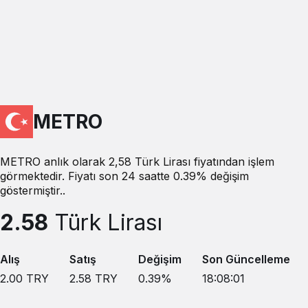
METRO
METRO anlık olarak 2,58 Türk Lirası fiyatından işlem
görmektedir. Fiyatı son 24 saatte 0.39% değişim
göstermiştir..
2.58
Türk Lirası
Alış
Satış
Değişim
Son Güncelleme
2.00
TRY
2.58
TRY
0.39
%
18:08:01