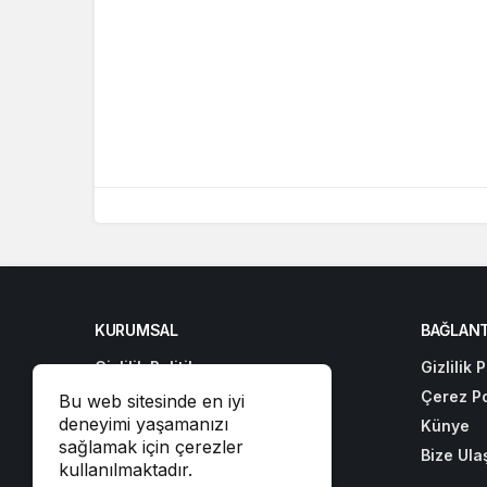
KURUMSAL
BAĞLANT
Gizlilik Politikası
Gizlilik P
Çerez Politikası
Çerez Po
Bu web sitesinde en iyi
deneyimi yaşamanızı
Künye
Künye
sağlamak için çerezler
Bize Ulaşın
Bize Ula
kullanılmaktadır.