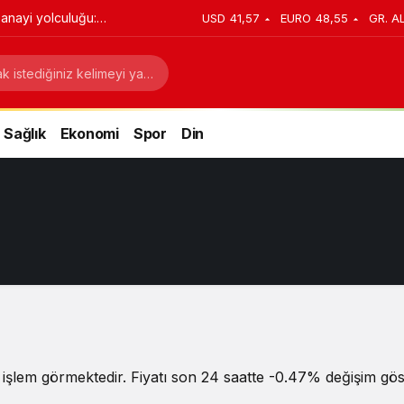
anayi yolculuğu:
USD
41,57
EURO
48,55
GR. A
stratejik dönüşüm
Sağlık
Ekonomi
Spor
Din
işlem görmektedir. Fiyatı son 24 saatte -0.47% değişim göst