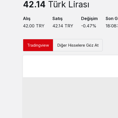
42.14
Türk Lirası
Alış
Satış
Değişim
Son G
42.00
TRY
42.14
TRY
-0.47
%
18:08
Tradingview
Diğer Hisselere Göz At