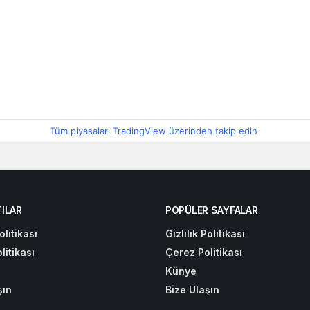
Tüm piyasaları TradingView üzerinden takip edin
ILAR
POPÜLER SAYFALAR
olitikası
Gizlilik Politikası
litikası
Çerez Politikası
Künye
şın
Bize Ulaşın