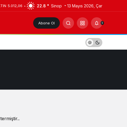
22.8 °
Sinop
13 Mayıs 2026, Çar
LTIN
5.012,06
Abone Ol
0
ermiştir..