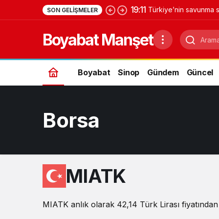
19:11
Türkiye’nin savunma s
SON GELIŞMELER
Yıldırımhan’a uzanan 
Boyabat Manşet
Boyabat
Sinop
Gündem
Güncel
Borsa
MIATK
MIATK anlık olarak 42,14 Türk Lirası fiyatından 