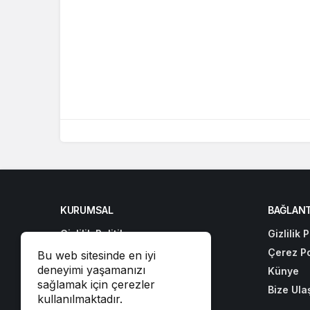
KURUMSAL
BAĞLANT
Gizlilik Politikası
Gizlilik P
Çerez Politikası
Çerez Po
Bu web sitesinde en iyi
deneyimi yaşamanızı
Künye
Künye
sağlamak için çerezler
Bize Ulaşın
Bize Ula
kullanılmaktadır.