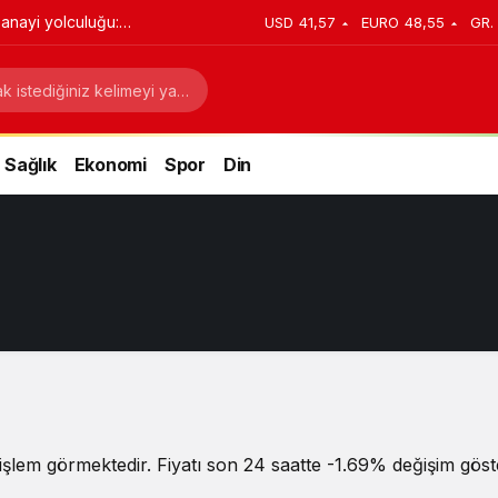
anayi yolculuğu:
USD
41,57
EURO
48,55
GR.
stratejik dönüşüm
Sağlık
Ekonomi
Spor
Din
şlem görmektedir. Fiyatı son 24 saatte -1.69% değişim göste