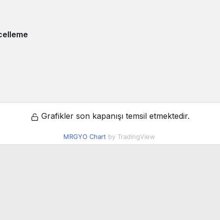
celleme
Grafikler son kapanışı temsil etmektedir.
MRGYO Chart
by TradingView