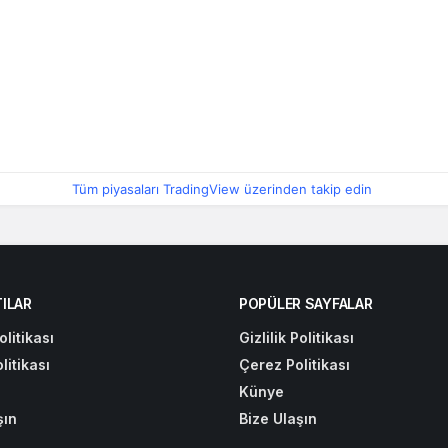
Tüm piyasaları TradingView üzerinden takip edin
ILAR
POPÜLER SAYFALAR
olitikası
Gizlilik Politikası
litikası
Çerez Politikası
Künye
şın
Bize Ulaşın