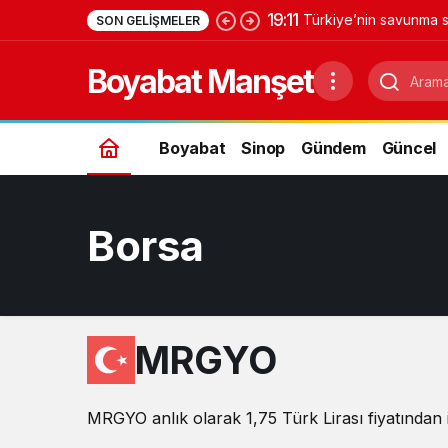
19:11
Türkiye’nin savunma s
SON GELIŞMELER
Yıldırımhan’a uzanan 
Boyabat Manşet
Boyabat
Sinop
Gündem
Güncel
Borsa
MRGYO
MRGYO anlık olarak 1,75 Türk Lirası fiyatından i