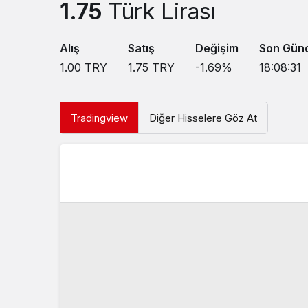
1.75
Türk Lirası
Alış
Satış
Değişim
Son Gün
1.00
TRY
1.75
TRY
-1.69
%
18:08:31
Tradingview
Diğer Hisselere Göz At