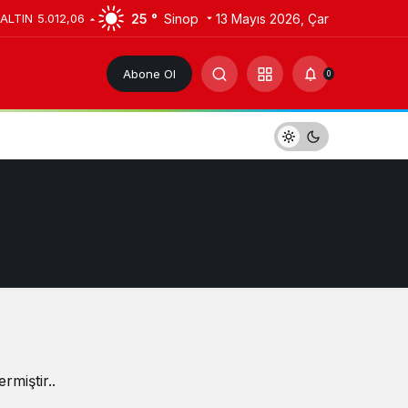
25 °
Sinop
13 Mayıs 2026, Çar
 ALTIN
5.012,06
Abone Ol
0
rmiştir..