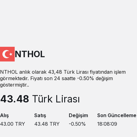
NTHOL
NTHOL anlık olarak 43,48 Türk Lirası fiyatından işlem
görmektedir. Fiyatı son 24 saatte -0.50% değişim
göstermiştir..
43.48
Türk Lirası
Alış
Satış
Değişim
Son Güncelleme
43.00
TRY
43.48
TRY
-0.50
%
18:08:09