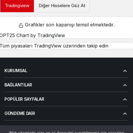
Tradingview
Diğer Hisselere Göz At
Grafikler son kapanışı temsil etmektedir.
OPT25 Chart
by TradingView
Tüm piyasaları TradingView üzerinden takip edin
KURUMSAL
BAĞLANTILAR
POPÜLER SAYFALAR
GÜNDEME DAIR
Web sitemizde size en iyi deneyimi sunabilmemiz için çerezleri