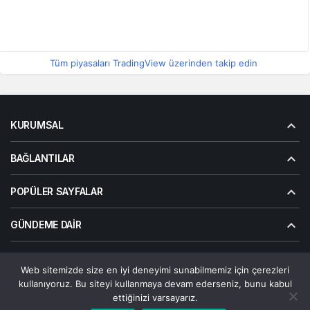
Tüm piyasaları TradingView üzerinden takip edin
KURUMSAL
BAĞLANTILAR
POPÜLER SAYFALAR
GÜNDEME DAIR
Web sitemizde size en iyi deneyimi sunabilmemiz için çerezleri
© Telif Hakkı 2026, Tüm Hakları Saklıdır | Alanalp İnternet
kullanıyoruz. Bu siteyi kullanmaya devam ederseniz, bunu kabul
Çözümler
ettiğinizi varsayarız.
Çerez Politikası
Gizlilik Politikası
Hakkımızda
Bize Ulaşın