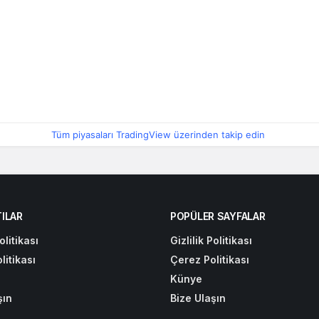
Tüm piyasaları TradingView üzerinden takip edin
ILAR
POPÜLER SAYFALAR
olitikası
Gizlilik Politikası
litikası
Çerez Politikası
Künye
şın
Bize Ulaşın