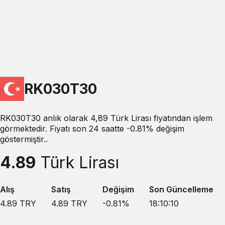
RK030T30
RK030T30 anlık olarak 4,89 Türk Lirası fiyatından işlem
görmektedir. Fiyatı son 24 saatte -0.81% değişim
göstermiştir..
4.89
Türk Lirası
Alış
Satış
Değişim
Son Güncelleme
4.89
TRY
4.89
TRY
-0.81
%
18:10:10