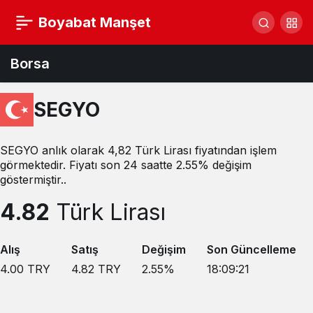
Boyabat Manşet
Borsa
SEGYO
SEGYO anlık olarak 4,82 Türk Lirası fiyatından işlem
görmektedir. Fiyatı son 24 saatte 2.55% değişim
göstermiştir..
4.82
Türk Lirası
Alış
Satış
Değişim
Son Güncelleme
4.00
TRY
4.82
TRY
2.55
%
18:09:21