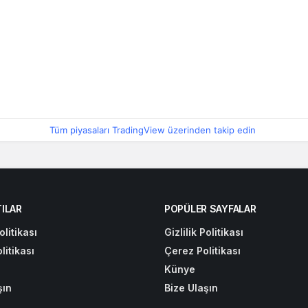
Tüm piyasaları TradingView üzerinden takip edin
ILAR
POPÜLER SAYFALAR
olitikası
Gizlilik Politikası
litikası
Çerez Politikası
Künye
şın
Bize Ulaşın