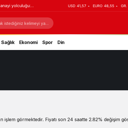
anayi yolculuğu:
USD
41,57
EURO
48,55
GR.
stratejik dönüşüm
Sağlık
Ekonomi
Spor
Din
n işlem görmektedir. Fiyatı son 24 saatte 2.82% değişim göst