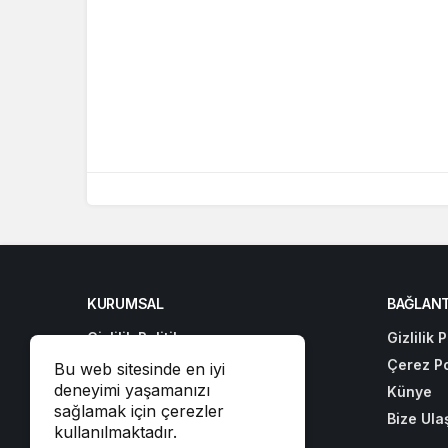
KURUMSAL
BAĞLANT
Gizlilik Politikası
Gizlilik P
Çerez Politikası
Çerez Po
Bu web sitesinde en iyi
deneyimi yaşamanızı
Künye
Künye
sağlamak için çerezler
Bize Ulaşın
Bize Ula
kullanılmaktadır.