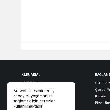
KURUMSAL
BAĞLANT
Gizlilik Politikası
Gizlilik P
Çerez Politikası
Çerez Po
Bu web sitesinde en iyi
deneyimi yaşamanızı
Künye
Künye
sağlamak için çerezler
Bize Ulaşın
Bize Ula
kullanılmaktadır.