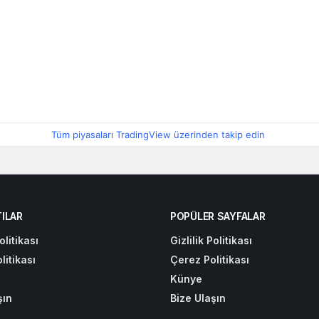
Tüm piyasaları TradingView üzerinden takip edin
ILAR
POPÜLER SAYFALAR
olitikası
Gizlilik Politikası
litikası
Çerez Politikası
Künye
şın
Bize Ulaşın