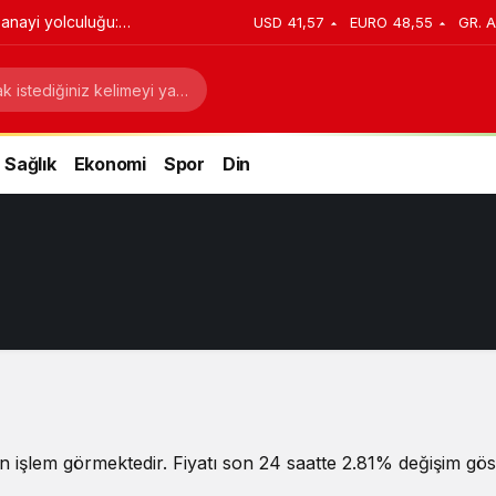
anayi yolculuğu:
USD
41,57
EURO
48,55
GR. A
stratejik dönüşüm
Sağlık
Ekonomi
Spor
Din
 işlem görmektedir. Fiyatı son 24 saatte 2.81% değişim göste