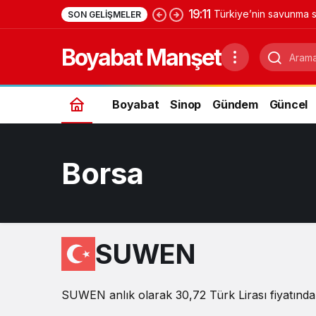
19:11
Türkiye’nin savunma s
SON GELIŞMELER
Yıldırımhan’a uzanan 
Boyabat Manşet
Boyabat
Sinop
Gündem
Güncel
Borsa
SUWEN
SUWEN anlık olarak 30,72 Türk Lirası fiyatından