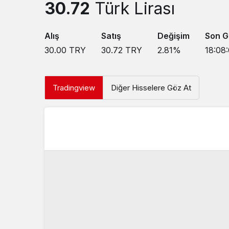
30.72
Türk Lirası
Alış
Satış
Değişim
Son G
30.00
TRY
30.72
TRY
2.81
%
18:08:
Tradingview
Diğer Hisselere Göz At