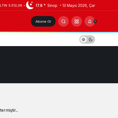
17.8 °
Sinop
13 Mayıs 2026, Çar
LTIN
5.012,06
Abone Ol
0
rmiştir..