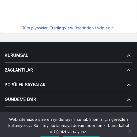
Tüm piyasaları TradingView üzerinden takip edin
KURUMSAL
BAĞLANTILAR
POPÜLER SAYFALAR
GÜNDEME DAIR
Web sitemizde size en iyi deneyimi sunabilmemiz için çerezleri
© Telif Hakkı 2026, Tüm Hakları Saklıdır | Alanalp İnternet
kullanıyoruz. Bu siteyi kullanmaya devam ederseniz, bunu kabul
Çözümler
ettiğinizi varsayarız.
Çerez Politikası
Gizlilik Politikası
Hakkımızda
Bize Ulaşın