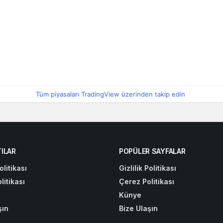
Tüm piyasaları TradingView üzerinden takip edin
ILAR
POPÜLER SAYFALAR
olitikası
Gizlilik Politikası
litikası
Çerez Politikası
Künye
şın
Bize Ulaşın