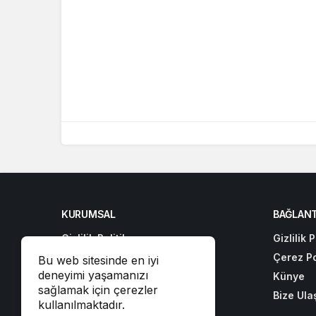
KURUMSAL
BAĞLANT
Gizlilik Politikası
Gizlilik P
Çerez Politikası
Çerez Po
Bu web sitesinde en iyi
deneyimi yaşamanızı
Künye
Künye
sağlamak için çerezler
Bize Ulaşın
Bize Ula
kullanılmaktadır.