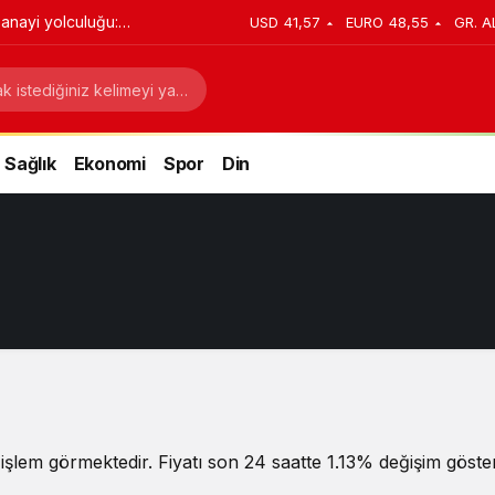
anayi yolculuğu:
USD
41,57
EURO
48,55
GR. A
stratejik dönüşüm
Sağlık
Ekonomi
Spor
Din
işlem görmektedir. Fiyatı son 24 saatte 1.13% değişim gösterm