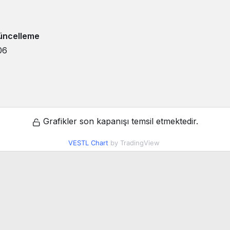
üncelleme
06
Grafikler son kapanışı temsil etmektedir.
VESTL Chart
by TradingView