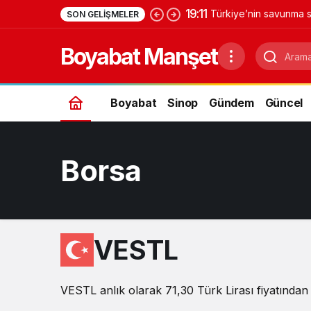
19:11
Türkiye’nin savunma s
SON GELIŞMELER
Yıldırımhan’a uzanan 
Boyabat Manşet
Boyabat
Sinop
Gündem
Güncel
Borsa
VESTL
VESTL anlık olarak 71,30 Türk Lirası fiyatından 