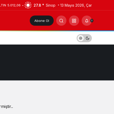
27.8 °
Sinop
13 Mayıs 2026, Çar
LTIN
5.012,06
Abone Ol
0
iştir..