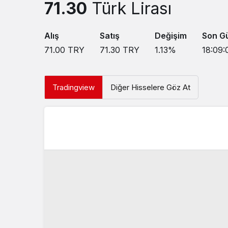
71.30
Türk Lirası
Alış
Satış
Değişim
Son G
71.00
TRY
71.30
TRY
1.13
%
18:09:
Tradingview
Diğer Hisselere Göz At