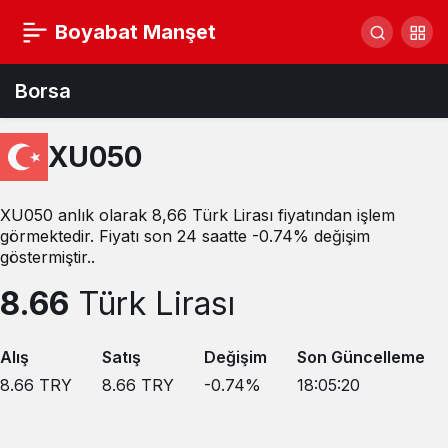
Boyabat Manşet
Borsa
XU050
XU050 anlık olarak 8,66 Türk Lirası fiyatından işlem
görmektedir. Fiyatı son 24 saatte -0.74% değişim
göstermiştir..
8.66
Türk Lirası
Alış
Satış
Değişim
Son Güncelleme
8.66
TRY
8.66
TRY
-0.74
%
18:05:20