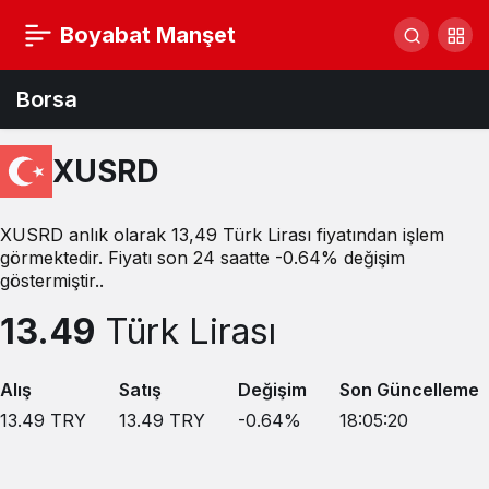
Boyabat Manşet
Borsa
XUSRD
XUSRD anlık olarak 13,49 Türk Lirası fiyatından işlem
görmektedir. Fiyatı son 24 saatte -0.64% değişim
göstermiştir..
13.49
Türk Lirası
Alış
Satış
Değişim
Son Güncelleme
13.49
TRY
13.49
TRY
-0.64
%
18:05:20