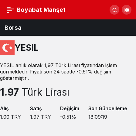
Boyabat Manşet
Borsa
YESIL
YESIL anlık olarak 1,97 Türk Lirası fiyatından işlem
görmektedir. Fiyatı son 24 saatte -0.51% değişim
göstermiştir..
1.97
Türk Lirası
Alış
Satış
Değişim
Son Güncelleme
1.00
TRY
1.97
TRY
-0.51
%
18:09:19