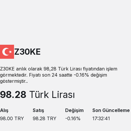
Z30KE
Z30KE anlık olarak 98,28 Türk Lirası fiyatından işlem
görmektedir. Fiyatı son 24 saatte -0.16% değişim
göstermiştir..
98.28
Türk Lirası
Alış
Satış
Değişim
Son Güncelleme
98.00
TRY
98.28
TRY
-0.16
%
17:32:41