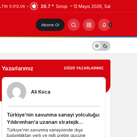
26.7 °
Sinop
12 Mayıs 2026, Sal
LTIN
5.012,06
Abone Ol
0
Yazarlarımız
DIĞER YAZARLARIMIZ
Ali Koca
Türkiye’nin savunma sanayi yolculuğu:
Yıldırımhan’a uzanan stratejik
dönüşüm
Türkiye’nin savunma sanayisinde dışa
bağımlılıktan yerli ve milli üretim gücüne