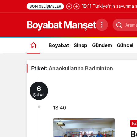
19:11
Türkiye’nin savunma s
SON GELIŞMELER
Yıldırımhan’a uzanan 
Boyabat Manşet
Boyabat
Sinop
Gündem
Güncel
Etiket:
Anaokullarına Badminton
6
Şubat
18:40
Bo
B