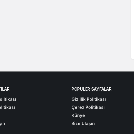
ILAR
POPÜLER SAYFALAR
olitikası
Gizlilik Politikası
litikası
Çerez Politikası
Künye
şın
Bize Ulaşın