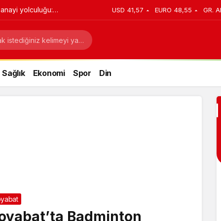
anayi yolculuğu:
USD
41,57
EURO
48,55
GR. A
stratejik dönüşüm
Sağlık
Ekonomi
Spor
Din
yabat
oyabat’ta Badminton