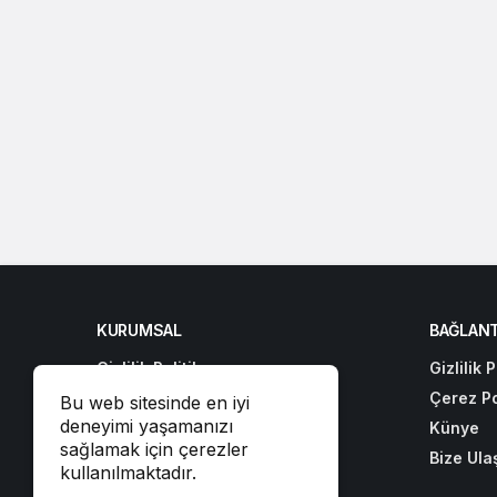
KURUMSAL
BAĞLANT
Gizlilik Politikası
Gizlilik P
Çerez Politikası
Çerez Po
Bu web sitesinde en iyi
deneyimi yaşamanızı
Künye
Künye
sağlamak için çerezler
Bize Ulaşın
Bize Ula
kullanılmaktadır.