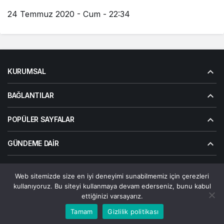
24 Temmuz 2020 - Cum - 22:34
KURUMSAL
BAĞLANTILAR
POPÜLER SAYFALAR
GÜNDEME DAIR
Web sitemizde size en iyi deneyimi sunabilmemiz için çerezleri
© Telif Hakkı 2026, Tüm Hakları Saklıdır | Alanalp İnternet
kullanıyoruz. Bu siteyi kullanmaya devam ederseniz, bunu kabul
Çözümler
ettiğinizi varsayarız.
Çerez Politikası
Gizlilik Politikası
Hakkımızda
Bize Ulaşın
Bu web sitesinde en iyi deneyimi yaşamanızı sağlamak
Tamam
Gizlilik politikası
Kabul
için çerezler kullanılmaktadır.