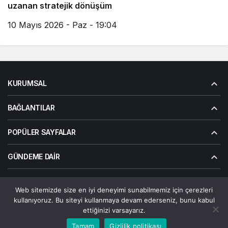
uzanan stratejik dönüşüm
10 Mayıs 2026 - Paz - 19:04
KURUMSAL
BAĞLANTILAR
POPÜLER SAYFALAR
GÜNDEME DAIR
Web sitemizde size en iyi deneyimi sunabilmemiz için çerezleri
© Telif Hakkı 2026, Tüm Hakları Saklıdır | Alanalp İnternet
kullanıyoruz. Bu siteyi kullanmaya devam ederseniz, bunu kabul
Çözümler
ettiğinizi varsayarız.
Çerez Politikası
Gizlilik Politikası
Hakkımızda
Bize Ulaşın
Bu web sitesinde en iyi deneyimi yaşamanızı sağlamak
Tamam
Gizlilik politikası
Kabul