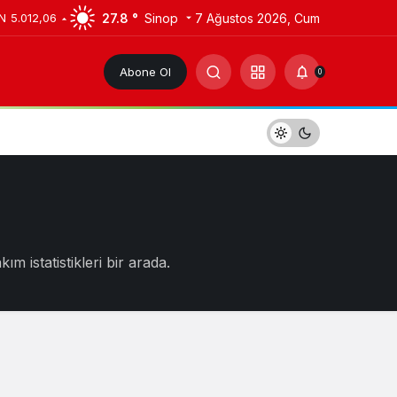
27.8 °
Sinop
7 Ağustos 2026, Cum
N
5.012,06
Abone Ol
0
 istatistikleri bir arada.