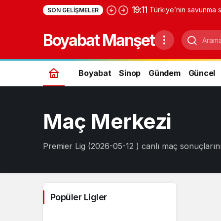
19:11
Türkiye’nin savunma s
SON GELIŞMELER
Yıldırımhan’a uzanan 
Boyabat Manşet
Boyabat
Sinop
Gündem
Güncel
Maç Merkezi
Premier Lig (2026-05-12 ) canlı maç sonuçlarını 
Popüler Ligler