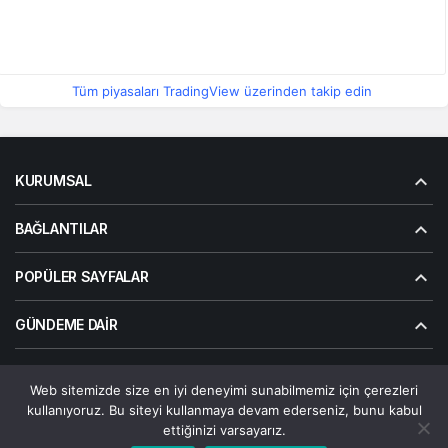
Tüm piyasaları TradingView üzerinden takip edin
KURUMSAL
BAĞLANTILAR
POPÜLER SAYFALAR
GÜNDEME DAIR
Web sitemizde size en iyi deneyimi sunabilmemiz için çerezleri
© Telif Hakkı 2026, Tüm Hakları Saklıdır | Alanalp İnternet
kullanıyoruz. Bu siteyi kullanmaya devam ederseniz, bunu kabul
Çözümler
ettiğinizi varsayarız.
Çerez Politikası
Gizlilik Politikası
Hakkımızda
Bize Ulaşın