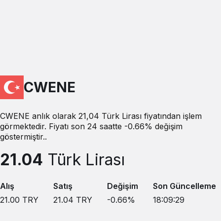
CWENE
CWENE anlık olarak 21,04 Türk Lirası fiyatından işlem
görmektedir. Fiyatı son 24 saatte -0.66% değişim
göstermiştir..
21.04
Türk Lirası
Alış
Satış
Değişim
Son Güncelleme
21.00
TRY
21.04
TRY
-0.66
%
18:09:29