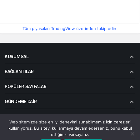
Tüm piyasaları TradingView üzerinden takip edin
KURUMSAL
BAĞLANTILAR
POPÜLER SAYFALAR
GÜNDEME DAIR
Web sitemizde size en iyi deneyimi sunabilmemiz için çerezleri
© Telif Hakkı 2026, Tüm Hakları Saklıdır | Alanalp İnternet
kullanıyoruz. Bu siteyi kullanmaya devam ederseniz, bunu kabul
Çözümler
ettiğinizi varsayarız.
Çerez Politikası
Gizlilik Politikası
Hakkımızda
Bize Ulaşın