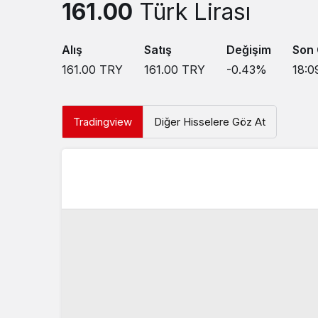
161.00
Türk Lirası
Alış
Satış
Değişim
Son
161.00
TRY
161.00
TRY
-0.43
%
18:0
Tradingview
Diğer Hisselere Göz At