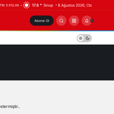
17.8 °
Sinop
8 Ağustos 2026, Cts
TIN
5.012,06
Abone Ol
0
termiştir..