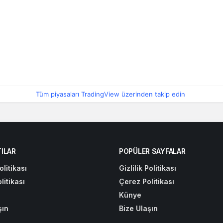
Tüm piyasaları TradingView üzerinden takip edin
ILAR
POPÜLER SAYFALAR
olitikası
Gizlilik Politikası
litikası
Çerez Politikası
Künye
şın
Bize Ulaşın