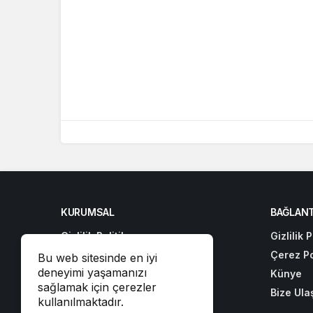
KURUMSAL
BAĞLANT
Gizlilik Politikası
Gizlilik P
Çerez Politikası
Çerez Po
Bu web sitesinde en iyi
deneyimi yaşamanızı
Künye
Künye
sağlamak için çerezler
Bize Ulaşın
Bize Ula
kullanılmaktadır.