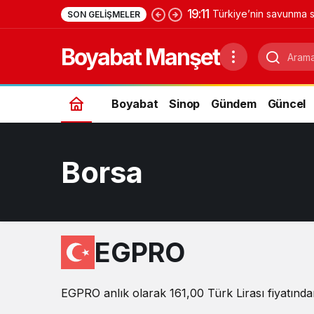
19:11
Türkiye’nin savunma s
SON GELIŞMELER
Yıldırımhan’a uzanan 
Boyabat Manşet
Boyabat
Sinop
Gündem
Güncel
Borsa
EGPRO
EGPRO anlık olarak 161,00 Türk Lirası fiyatından