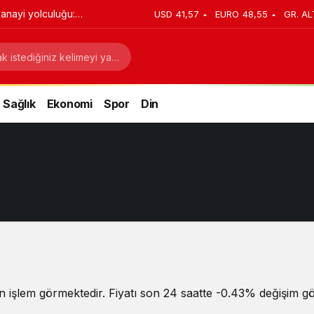
anayi yolculuğu:
USD
41,57
EURO
48,55
GR. AL
stratejik dönüşüm
Sağlık
Ekonomi
Spor
Din
 işlem görmektedir. Fiyatı son 24 saatte -0.43% değişim gös