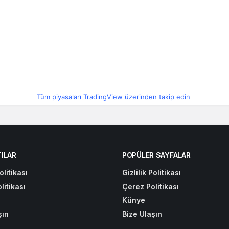
Tüm piyasaları TradingView üzerinden takip edin
ILAR
POPÜLER SAYFALAR
olitikası
Gizlilik Politikası
litikası
Çerez Politikası
Künye
şın
Bize Ulaşın