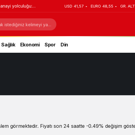
anayi yolculuğu:
USD
41,57
EURO
48,55
GR. ALT
stratejik dönüşüm
Sağlık
Ekonomi
Spor
Din
şlem görmektedir. Fiyatı son 24 saatte -0.49% değişim göster