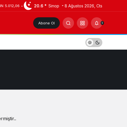
20.6 °
Sinop
8 Ağustos 2026, Cts
IN
5.012,06
Abone Ol
0
miştir..