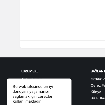
KURUMSAL
BAĞLANT
Gizlilik Politikası
Gizlilik P
Çerez Politikası
Çerez Po
Bu web sitesinde en iyi
deneyimi yaşamanızı
Künye
Künye
sağlamak için çerezler
Bize Ulaşın
Bize Ula
kullanılmaktadır.