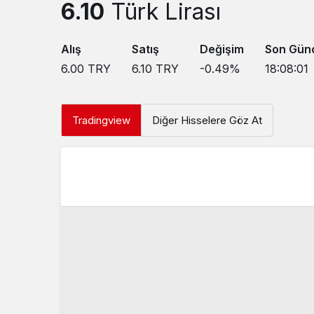
6.10
Türk Lirası
Alış
Satış
Değişim
Son Gün
6.00
TRY
6.10
TRY
-0.49
%
18:08:01
Tradingview
Diğer Hisselere Göz At