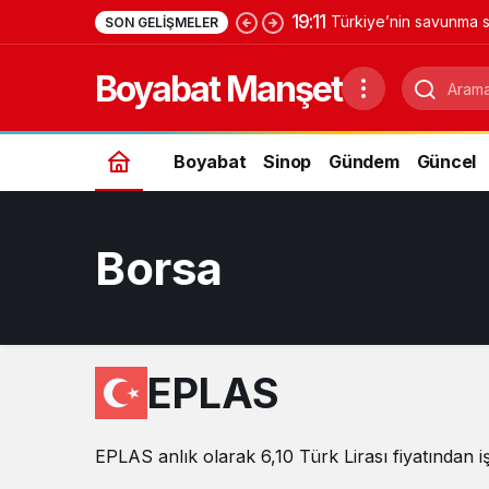
19:11
Türkiye’nin savunma s
SON GELIŞMELER
Yıldırımhan’a uzanan 
Boyabat Manşet
Boyabat
Sinop
Gündem
Güncel
Borsa
EPLAS
EPLAS anlık olarak 6,10 Türk Lirası fiyatından i