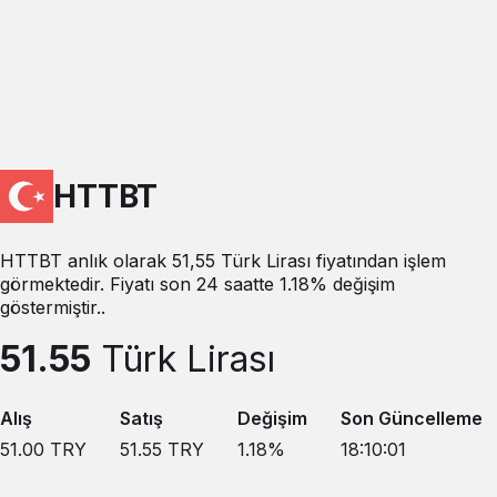
HTTBT
HTTBT anlık olarak 51,55 Türk Lirası fiyatından işlem
görmektedir. Fiyatı son 24 saatte 1.18% değişim
göstermiştir..
51.55
Türk Lirası
Alış
Satış
Değişim
Son Güncelleme
51.00
TRY
51.55
TRY
1.18
%
18:10:01