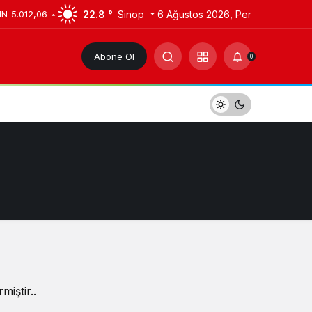
22.8 °
Sinop
6 Ağustos 2026, Per
IN
5.012,06
Abone Ol
0
iştir..