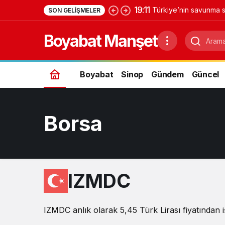
19:11
Türkiye’nin savunma s
SON GELIŞMELER
Yıldırımhan’a uzanan 
Boyabat Manşet
Boyabat
Sinop
Gündem
Güncel
Borsa
IZMDC
IZMDC anlık olarak 5,45 Türk Lirası fiyatından i