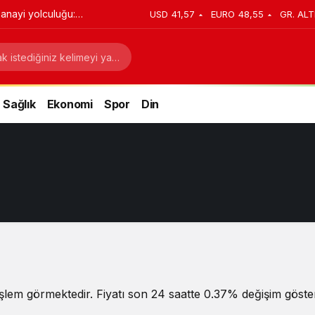
anayi yolculuğu:
USD
41,57
EURO
48,55
GR. ALT
stratejik dönüşüm
Sağlık
Ekonomi
Spor
Din
şlem görmektedir. Fiyatı son 24 saatte 0.37% değişim gösterm