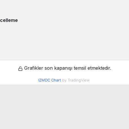
celleme
Grafikler son kapanışı temsil etmektedir.
IZMDC Chart
by TradingView