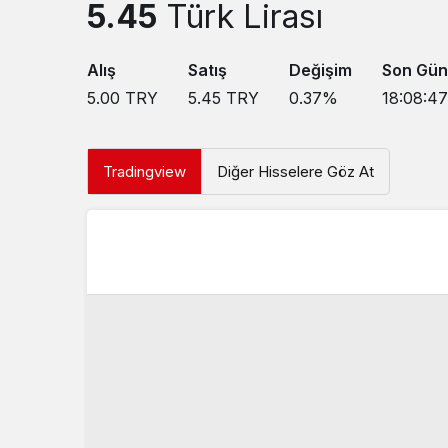
5.45
Türk Lirası
Alış
Satış
Değişim
Son Gün
5.00
TRY
5.45
TRY
0.37
%
18:08:47
Tradingview
Diğer Hisselere Göz At