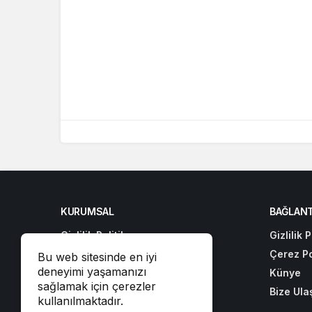
KURUMSAL
BAĞLANT
Gizlilik Politikası
Gizlilik P
Çerez Politikası
Çerez Po
Bu web sitesinde en iyi
deneyimi yaşamanızı
Künye
Künye
sağlamak için çerezler
Bize Ulaşın
Bize Ula
kullanılmaktadır.