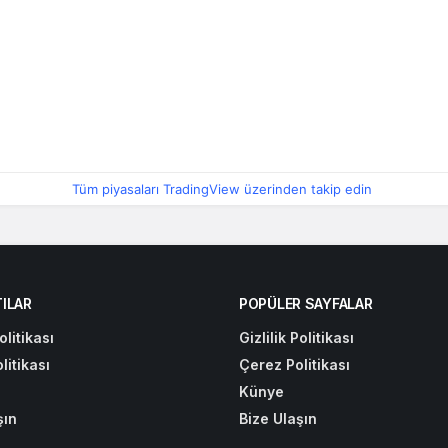
Tüm piyasaları TradingView üzerinden takip edin
ILAR
POPÜLER SAYFALAR
olitikası
Gizlilik Politikası
litikası
Çerez Politikası
Künye
şın
Bize Ulaşın