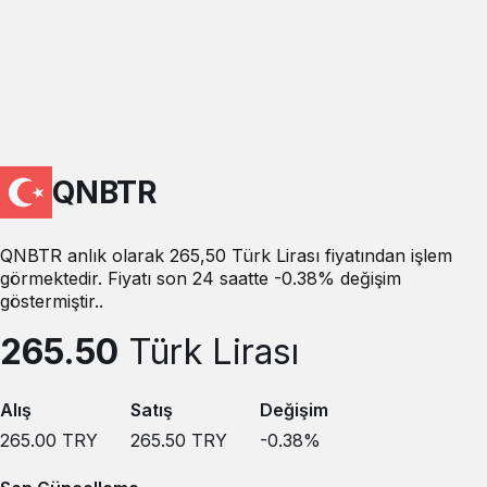
QNBTR
QNBTR anlık olarak 265,50 Türk Lirası fiyatından işlem
görmektedir. Fiyatı son 24 saatte -0.38% değişim
göstermiştir..
265.50
Türk Lirası
Alış
Satış
Değişim
265.00
TRY
265.50
TRY
-0.38
%