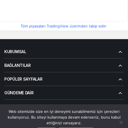
Tüm piyasaları TradingView üzerinden takip edin
KURUMSAL
BAĞLANTILAR
POPÜLER SAYFALAR
GÜNDEME DAIR
Web sitemizde size en iyi deneyimi sunabilmemiz için çerezleri
© Telif Hakkı 2026, Tüm Hakları Saklıdır | Alanalp İnternet
kullanıyoruz. Bu siteyi kullanmaya devam ederseniz, bunu kabul
Çözümler
ettiğinizi varsayarız.
Çerez Politikası
Gizlilik Politikası
Hakkımızda
Bize Ulaşın